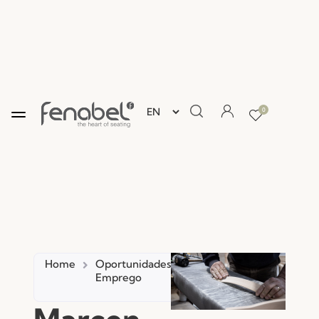
0
Home
Oportunidades
Marceneiro(a)
Emprego
– Montagem
de Cadeiras