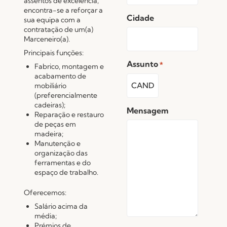
assentos de excelência,
encontra-se a reforçar a
Cidade
sua equipa com a
contratação de um(a)
Marceneiro(a).
Principais funções:
Assunto
*
Fabrico, montagem e
acabamento de
mobiliário
(preferencialmente
cadeiras);
Mensagem
Reparação e restauro
de peças em
madeira;
Manutenção e
organização das
ferramentas e do
espaço de trabalho.
Oferecemos:
Salário acima da
média;
Prémios de