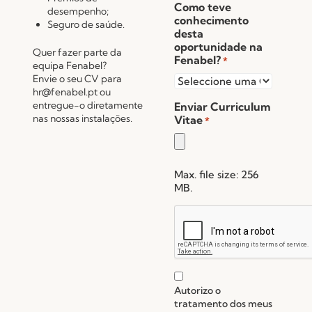
Como teve
desempenho;
conhecimento
Seguro de saúde.
desta
oportunidade na
Quer fazer parte da
Fenabel?
*
equipa Fenabel?
Envie o seu CV para
hr@fenabel.pt ou
entregue-o diretamente
Enviar Curriculum
nas nossas instalações.
Vitae
*
Max. file size: 256
MB.
reCAPTCHA
Autorizo o
tratamento dos meus