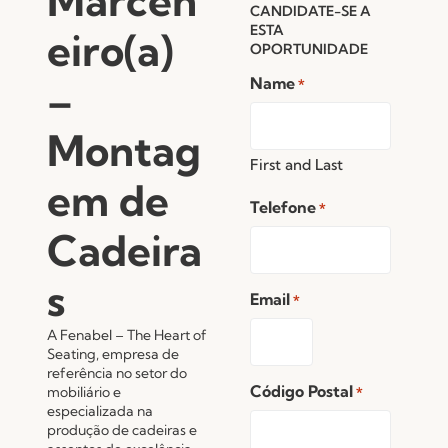
Marcen
CANDIDATE-SE A
ESTA
eiro(a)
OPORTUNIDADE
Name
–
*
Montag
First and Last
em de
Telefone
*
Cadeira
s
Email
*
A Fenabel – The Heart of
Seating, empresa de
referência no setor do
Código Postal
mobiliário e
*
especializada na
produção de cadeiras e