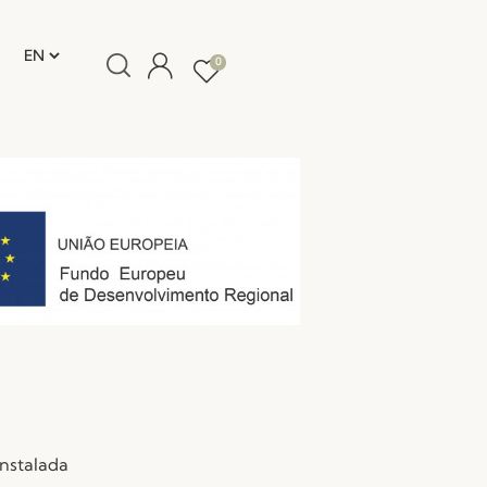
0
instalada