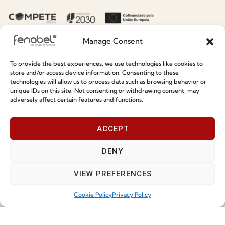
Sustainability
Contacts
Social Responsability
Quality and Environment
Manage Consent
Policy
To provide the best experiences, we use technologies like cookies to
store and/or access device information. Consenting to these
Information
technologies will allow us to process data such as browsing behavior or
unique IDs on this site. Not consenting or withdrawing consent, may
adversely affect certain features and functions.
Special Care and Maintenance
Terms and Conditions
ACCEPT
Privacy Policy
DENY
Whistleblowing
Cookie Policy
VIEW PREFERENCES
Cookie Policy (EU)
Cookie Policy
Privacy Policy
Join our Community