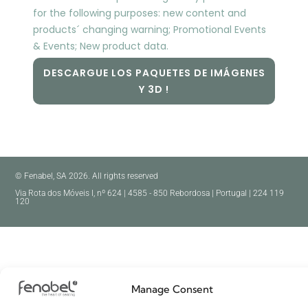
for the following purposes: new content and
products´ changing warning; Promotional Events
& Events; New product data.
DESCARGUE LOS PAQUETES DE IMÁGENES
Y 3D !
© Fenabel, SA 2026. All rights reserved
Via Rota dos Móveis I, nº 624 | 4585 - 850 Rebordosa | Portugal | 224 119
120
Manage Consent