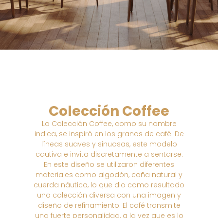
Colección Coffee
La Colección Coffee, como su nombre
indica, se inspiró en los granos de café. De
líneas suaves y sinuosas, este modelo
cautiva e invita discretamente a sentarse.
En este diseño se utilizaron diferentes
materiales como algodón, caña natural y
cuerda náutica, lo que dio como resultado
una colección diversa con una imagen y
diseño de refinamiento. El café transmite
una fuerte personalidad, a la vez que es lo