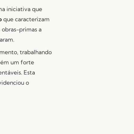
ma iniciativa que
o
que caracterizam
s obras-primas a
saram.
mento, trabalhando
bém um forte
ntáveis. Esta
evidenciou o