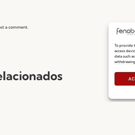
ost a comment.
To provide t
access devic
data such as
withdrawing
elacionados
AC