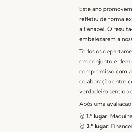
Este ano promovem
refletiu de forma e
a Fenabel. O result
embelezarem a nossa
Todos os departame
em conjunto e demo
compromisso com a r
colaboração entre co
verdadeiro sentido 
Após uma avaliação 
🥇
1.º lugar:
Máquina
🥈
2.º lugar:
Financei